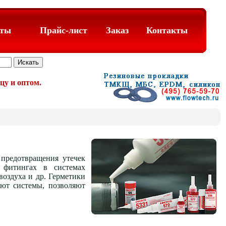
аты
Прайс-лист
Заказ
Контакты
цу и оптом.
предотвращения утечек
 фитингах в системах
воздуха и др. Герметики
яют системы, позволяют