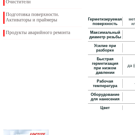
Очистители
Подготовка поверхности.
Герметизируемая
мет
Активаторы и праймеры
поверхность
и
Продукты аварийного ремонта
Максимальный
диаметр резьбы
Усилие при
разборке
Быстрая
герметизация
да 
при низком
давлении
Рабочая
температура
Оборудование
для нанесения
Цвет