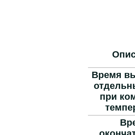
Опис
Время в
отдельн
при ко
темпе
Вр
оконча