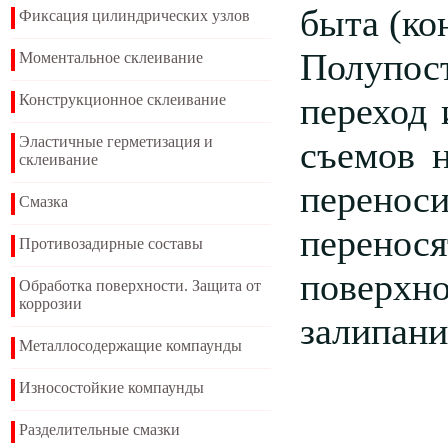
быта (ко
Фиксация цилиндрических узлов
Полупос
Моментальное склеивание
переход 
Конструкционное склеивание
Эластичные герметизация и
съемов н
склеивание
переноси
Смазка
перенос
Противозадирные составы
поверхно
Обработка поверхности. Защита от
коррозии
залипани
Металлосодержащие компаунды
Износостойкие компаунды
Разделительные смазки