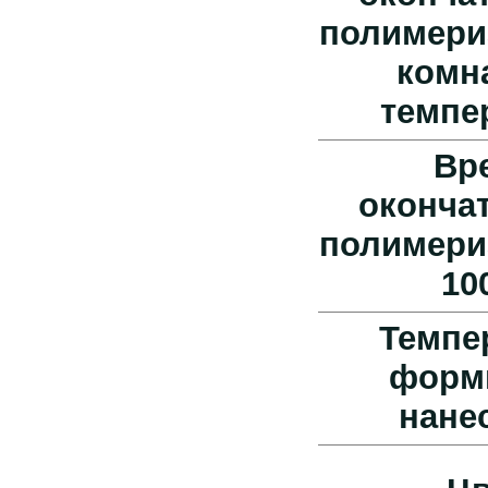
полимери
комн
темпе
Вр
оконча
полимери
10
Темпе
форм
нане