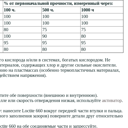
% от первоначальной прочности, измеренный через:
100 ч.
500 ч.
1000 ч
100
100
100
100
100
100
80
75
75
100
90
80
95
95
95
80
80
80
ого кислорода и/или в системах, богатых кислородом. Не
 материалов, содержащих хлор и другие сильные окислители.
ванию на пластмассах (особенно термопластичных материалах,
действием напряжения).
стите обе поверхности (внешнюю и внутреннюю).
алле или скорость отверждения низкая, используйте
активатор
.
у
: нанесите Loctite 660 вокруг передней части втулки и пальца.
го заполнения зазоров) поверните детали друг относительно
ctite 660 на обе соединяемые части и запрессуйте.