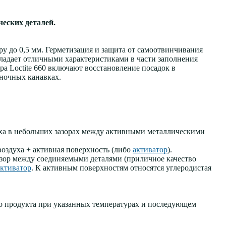
еских деталей.
у до 0,5 мм. Герметизация и защита от самоотвинчивания
обладает отличными характеристиками в части заполнения
а Loctite 660 включают восстановление посадок в
ночных канавках.
уха в небольших зазорах между активными металлическими
воздуха + активная поверхность (либо
активатор
).
азор между соединяемыми деталями (приличное качество
активатор
. К активным поверхностям относятся углеродистая
 продукта при указанных температурах и последующем