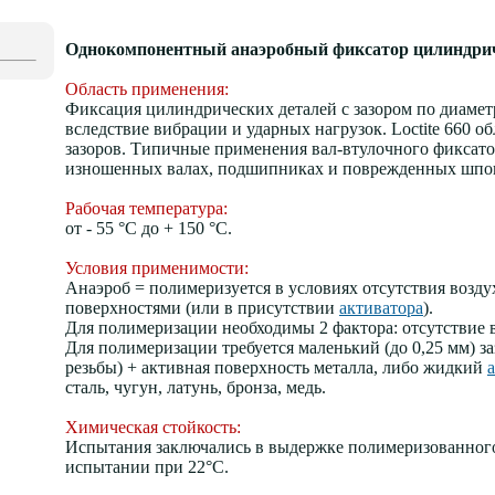
Однокомпонентный анаэробный фиксатор цилиндрич
Область применения:
Фиксация цилиндрических деталей с зазором по диаметр
вследствие вибрации и ударных нагрузок. Loctite 660 
зазоров. Типичные применения вал-втулочного фиксатор
изношенных валах, подшипниках и поврежденных шпо
Рабочая температура:
от - 55 °С до + 150 °С.
Условия применимости:
Анаэроб = полимеризуется в условиях отсутствия возд
поверхностями (или в присутствии
активатора
).
Для полимеризации необходимы 2 фактора: отсутствие 
Для полимеризации требуется маленький (до 0,25 мм) з
резьбы) + активная поверхность металла, либо жидкий
сталь, чугун, латунь, бронза, медь.
Химическая стойкость:
Испытания заключались в выдержке полимеризованного
испытании при 22°C.