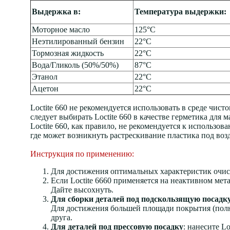
Выдержка в:
Температура выдержки:
Моторное масло
125°C
Неэтилированный бензин
22°C
Тормозная жидкость
22°C
Вода/Гликоль (50%/50%)
87°C
Этанол
22°C
Ацетон
22°C
Loctite 660 не рекомендуется использовать в среде чист
следует выбирать Loctite 660 в качестве герметика для
Loctite 660, как правило, не рекомендуется к использо
где может возникнуть растрескивание пластика под воз
Инструкция по применению:
Для достижения оптимальных характеристик очи
Если Loctite 6660 применяется на неактивном мет
Дайте высохнуть.
Для сборки деталей под подскользящую посадк
Для достижения большей площади покрытия (полно
друга.
Для деталей под прессовую посадку
: нанесите Lo